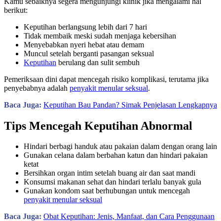
Kamu sebaiknya segera mengunjungi klinik jika mengalami hal
berikut:
Keputihan berlangsung lebih dari 7 hari
Tidak membaik meski sudah menjaga kebersihan
Menyebabkan nyeri hebat atau demam
Muncul setelah berganti pasangan seksual
Keputihan
berulang dan sulit sembuh
Pemeriksaan dini dapat mencegah risiko komplikasi, terutama jika
penyebabnya adalah
penyakit menular seksual
.
Baca Juga:
Keputihan Bau Pandan? Simak Penjelasan Lengkapnya
Tips Mencegah Keputihan Abnormal
Hindari berbagi handuk atau pakaian dalam dengan orang lain
Gunakan celana dalam berbahan katun dan hindari pakaian
ketat
Bersihkan organ intim setelah buang air dan saat mandi
Konsumsi makanan sehat dan hindari terlalu banyak gula
Gunakan kondom saat berhubungan untuk mencegah
penyakit menular seksual
Baca Juga:
Obat Keputihan: Jenis, Manfaat, dan Cara Penggunaan