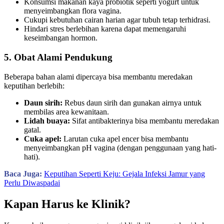
Konsumsi makanan kaya probiotik seperti yogurt untuk
menyeimbangkan flora vagina.
Cukupi kebutuhan cairan harian agar tubuh tetap terhidrasi.
Hindari stres berlebihan karena dapat memengaruhi
keseimbangan hormon.
5. Obat Alami Pendukung
Beberapa bahan alami dipercaya bisa membantu meredakan
keputihan berlebih:
Daun sirih:
Rebus daun sirih dan gunakan airnya untuk
membilas area kewanitaan.
Lidah buaya:
Sifat antibakterinya bisa membantu meredakan
gatal.
Cuka apel:
Larutan cuka apel encer bisa membantu
menyeimbangkan pH vagina (dengan penggunaan yang hati-
hati).
Baca Juga:
Keputihan Seperti Keju: Gejala Infeksi Jamur yang
Perlu Diwaspadai
Kapan Harus ke Klinik?