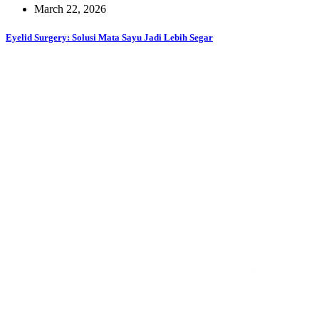
March 22, 2026
Eyelid Surgery: Solusi Mata Sayu Jadi Lebih Segar