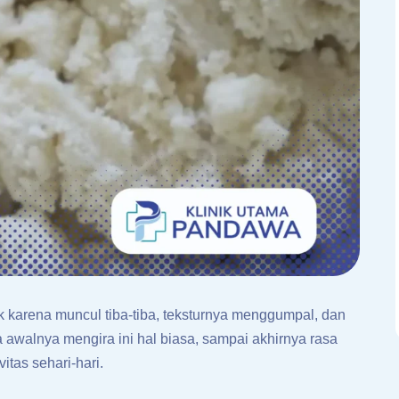
ik karena muncul tiba-tiba, teksturnya menggumpal, dan
 awalnya mengira ini hal biasa, sampai akhirnya rasa
tas sehari-hari.