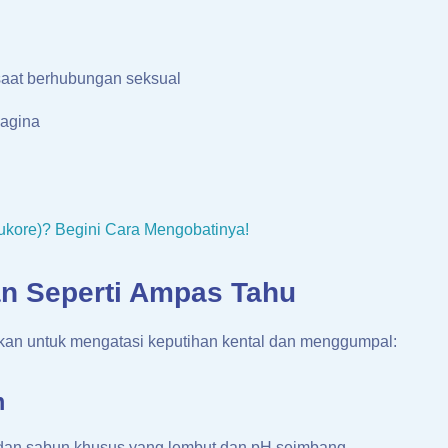
 saat berhubungan seksual
vagina
ukore)? Begini Cara Mengobatinya!
an Seperti Ampas Tahu
kan untuk mengatasi keputihan kental dan menggumpal:
m
 dan sabun khusus yang lembut dan pH seimbang.