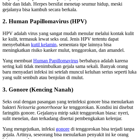
bibir dan lidah. Herpes bersifat menetap seumur hidup, meski
gejalanya bisa kambuh secara berkala.
2.
Human Papillomavirus (HPV)
HPV adalah virus yang sangat mudah menular melalui kontak kulit
ke kulit, termasuk lewat seks oral. Jenis HPV tertentu dapat
menyebabkan
kutil kelamin
, sementara tipe lainnya bisa
meningkatkan risiko kanker mulut, tenggorokan, dan amandel.
Yang membuat
Human Papillomavirus
berbahaya adalah karena
sering kali tidak menimbulkan gejala sama sekali. Banyak orang
baru menyadari infeksi ini setelah muncul keluhan serius seperti luka
yang sulit sembuh atau benjolan di mulut.
3. Gonore (Kencing Nanah)
Seks oral dengan pasangan yang terinfeksi gonore bisa menularkan
bakteri
Neisseria gonorrhoeae
ke tenggorokan. Kondisi ini disebut
faringitis gonore. Gejalanya mirip sakit tenggorokan biasa: nyeri,
sulit menelan, dan terkadang disertai pembengkakan kelenjar.
Yang mengejutkan, infeksi
gonore
di tenggorokan bisa terjadi tanpa
gejala. Artinya, seseorang bisa menularkan penyakit ini ke orang