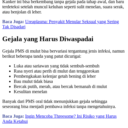
Kanker ini bisa berkembang tanpa gejala pada tahap awal, dan baru
terdeteksi setelah muncul keluhan seperti sulit menelan, suara serak,
atau benjolan di leher.
Baca Juga:
Ureaplasma: Penyakit Menular Seksual yang Sering
Tak Disadari
Gejala yang Harus Diwaspadai
Gejala PMS di mulut bisa bervariasi tergantung jenis infeksi, namun
berikut beberapa tanda yang patut dicurigai:
Luka atau sariawan yang tidak sembuh-sembuh
Rasa nyeri atau perih di mulut dan tenggorokan
Pembengkakan kelenjar getah bening di leher
Bau mulut tidak biasa
Bercak putih, merah, atau bercak bernanah di mulut
Kesulitan menelan
Banyak dari PMS oral tidak menunjukkan gejala sehingga
seseorang bisa menjadi pembawa infeksi tanpa mengetahuinya.
Baca Juga:
Ingin Mencoba Threesome? Ini Risiko yang Harus
Anda Ketahui