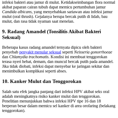
infeksi bakteri atau jamur di mulut. Ketidakseimbangan flora normal
akibat paparan cairan tubuh dapat memicu pertumbuhan jamur
Candida albicans
, yang menyebabkan sariawan atau infeksi jamur
mulut (oral thrush). Gejalanya berupa bercak putih di lidah, bau
mulut, dan rasa tidak nyaman saat menelan.
9.
Radang Amandel (Tonsilitis Akibat Bakteri
Seksual)
Beberapa kasus radang amandel ternyata dipicu oleh bakteri
penyebab
penyakit menular seksual
seperti
Neisseria gonorrhoeae
dan
Chlamydia trachomatis
. Kondisi ini membuat tenggorokan
terasa nyeri hebat, demam, dan muncul bercak putih pada amandel.
Jika tidak diobati, infeksi dapat menyebar ke jaringan sekitar dan
menimbulkan komplikasi seperti abses.
10. Kanker Mulut dan Tenggorokan
Salah satu efek jangka panjang dari infeksi HPV akibat seks oral
adalah meningkatnya risiko kanker mulut dan tenggorokan.
Penelitian menunjukkan bahwa infeksi HPV tipe 16 dan 18
berperan besar dalam memicu sel kanker di area orofaring (belakang
tenggorokan).