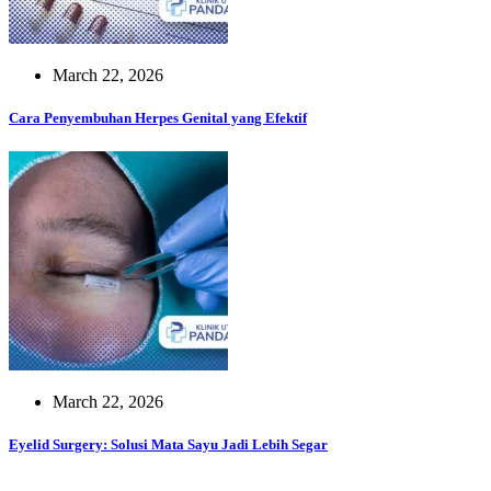
March 22, 2026
Cara Penyembuhan Herpes Genital yang Efektif
March 22, 2026
Eyelid Surgery: Solusi Mata Sayu Jadi Lebih Segar