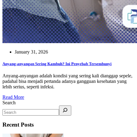
January 31, 2026
Anyang-anyangan Sering Kambuh? Ini Penyebab Tersembunyi
Anyang-anyangan adalah kondisi yang sering kali dianggap sepele,
padahal bisa menjadi pertanda adanya gangguan kesehatan yang
lebih serius, seperti infeksi.
Read More
Search
Recent Posts