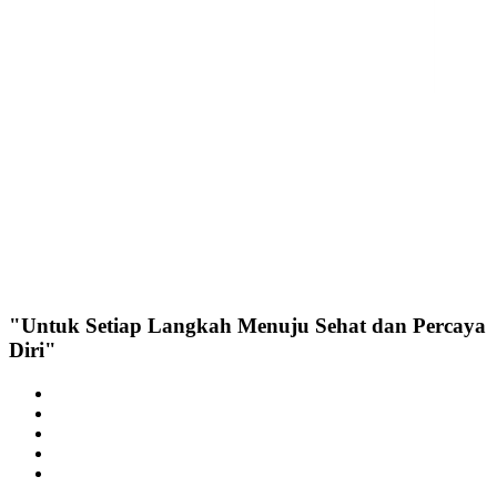
"Untuk Setiap Langkah Menuju Sehat dan Percaya
Diri"