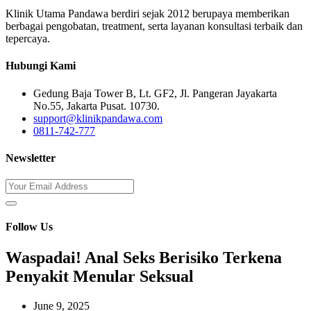
Klinik Utama Pandawa berdiri sejak 2012 berupaya memberikan
berbagai pengobatan, treatment, serta layanan konsultasi terbaik dan
tepercaya.
Hubungi Kami
Gedung Baja Tower B, Lt. GF2, Jl. Pangeran Jayakarta
No.55, Jakarta Pusat. 10730.
support@klinikpandawa.com
0811-742-777
Newsletter
Follow Us
Waspadai! Anal Seks Berisiko Terkena
Penyakit Menular Seksual
June 9, 2025