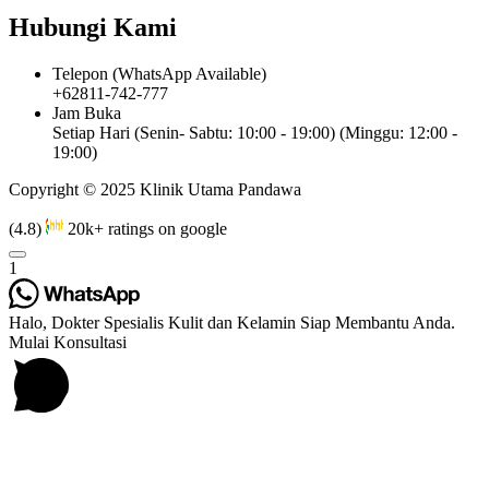
Hubungi Kami
Telepon (WhatsApp Available)
+62811-742-777
Jam Buka
Setiap Hari (Senin- Sabtu: 10:00 - 19:00) (Minggu: 12:00 -
19:00)
Copyright © 2025 Klinik Utama Pandawa
(4.8)
20k+ ratings on google
1
Halo, Dokter Spesialis Kulit dan Kelamin Siap Membantu Anda.
Mulai Konsultasi