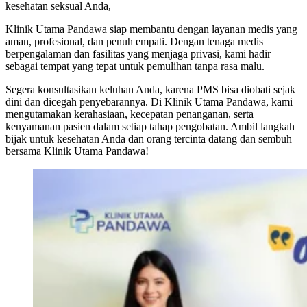
kesehatan seksual Anda,
Klinik Utama Pandawa siap membantu dengan layanan medis yang
aman, profesional, dan penuh empati. Dengan tenaga medis
berpengalaman dan fasilitas yang menjaga privasi, kami hadir
sebagai tempat yang tepat untuk pemulihan tanpa rasa malu.
Segera konsultasikan keluhan Anda, karena PMS bisa diobati sejak
dini dan dicegah penyebarannya. Di Klinik Utama Pandawa, kami
mengutamakan kerahasiaan, kecepatan penanganan, serta
kenyamanan pasien dalam setiap tahap pengobatan. Ambil langkah
bijak untuk kesehatan Anda dan orang tercinta datang dan sembuh
bersama Klinik Utama Pandawa!