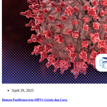
April 29, 2025
Human Papillomavirus (HPV): Gejala dan Cara.