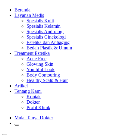
Beranda
Layanan Medis
Spesialis Kulit
Spesialis Kelamin
Spesialis Andrologi
Spesialis Ginekologi
Estetika dan Antiaging
Bedah Plastik & Umum
Treatment Estetika
Acne Free
Glowing Skin
Youthful Look
Body Contouring
Healthy Scalp & Hair
Artikel
Tentang Kami
Kontak
Dokter
Profil Klinik
Mulai Tanya Dokter