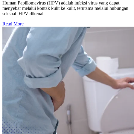
Human Papillomavirus (HPV) adalah infeksi virus yang dapat
menyebar melalui kontak kulit ke kulit, terutama melalui hubungan
seksual. HPV dikenal.
Read More