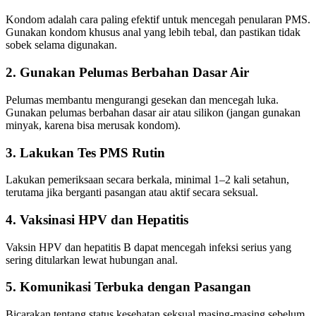
Kondom adalah cara paling efektif untuk mencegah penularan PMS.
Gunakan kondom khusus anal yang lebih tebal, dan pastikan tidak
sobek selama digunakan.
2. Gunakan Pelumas Berbahan Dasar Air
Pelumas membantu mengurangi gesekan dan mencegah luka.
Gunakan pelumas berbahan dasar air atau silikon (jangan gunakan
minyak, karena bisa merusak kondom).
3. Lakukan Tes PMS Rutin
Lakukan pemeriksaan secara berkala, minimal 1–2 kali setahun,
terutama jika berganti pasangan atau aktif secara seksual.
4. Vaksinasi HPV dan Hepatitis
Vaksin HPV dan hepatitis B dapat mencegah infeksi serius yang
sering ditularkan lewat hubungan anal.
5. Komunikasi Terbuka dengan Pasangan
Bicarakan tentang status kesehatan seksual masing-masing sebelum