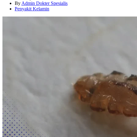
By
Admin Dokter Spesialis
Penyakit Kelamin