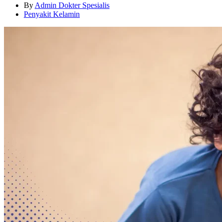
By
Admin Dokter Spesialis
Penyakit Kelamin