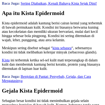
Baca Juga:
Sering Diabaikan, Kenali Bahaya Kista Sejak Dini!
Apa itu Kista Epidermoid
Kista epidermoid adalah kantung berisi cairan kental yang terbentuk
di bawah permukaan kulit. Kondisi ini biasanya berwarna kuning
atau kecokelatan dan memiliki ukuran bervariasi, mulai dari kecil
hingga sebesar bola pingpong. Kondisi ini sering ditemukan di
wajah, leher, punggung, atau area kelamin.
Meskipun sering disebut sebagai “
kista sebasea
“, sebenarnya
kondisi ini tidak melibatkan kelenjar minyak (sebaceous glands).
Kista
ini terbentuk ketika sel-sel kulit mati terperangkap di dalam
kulit dan membentuk kantung berisi keratin, protein yang biasanya
ditemukan di lapisan luar kulit.
Baca Juga:
Benjolan di Pantat: Penyebab, Gejala, dan Cara
Mengatasinya
Gejala Kista Epidermoid
Sebagian besar kondisi ini tidak menimbulkan gejala selain
munculnya benjolan di bawah kulit. Namun, beberapa tanda yang