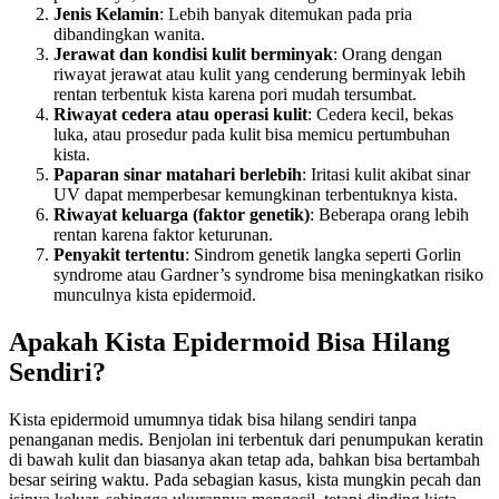
Jenis Kelamin
: Lebih banyak ditemukan pada pria
dibandingkan wanita.
Jerawat dan kondisi kulit berminyak
: Orang dengan
riwayat jerawat atau kulit yang cenderung berminyak lebih
rentan terbentuk kista karena pori mudah tersumbat.
Riwayat cedera atau operasi kulit
: Cedera kecil, bekas
luka, atau prosedur pada kulit bisa memicu pertumbuhan
kista.
Paparan sinar matahari berlebih
: Iritasi kulit akibat sinar
UV dapat memperbesar kemungkinan terbentuknya kista.
Riwayat keluarga (faktor genetik)
: Beberapa orang lebih
rentan karena faktor keturunan.
Penyakit tertentu
: Sindrom genetik langka seperti Gorlin
syndrome atau Gardner’s syndrome bisa meningkatkan risiko
munculnya kista epidermoid.
Apakah Kista Epidermoid Bisa Hilang
Sendiri?
Kista epidermoid umumnya tidak bisa hilang sendiri tanpa
penanganan medis. Benjolan ini terbentuk dari penumpukan keratin
di bawah kulit dan biasanya akan tetap ada, bahkan bisa bertambah
besar seiring waktu. Pada sebagian kasus, kista mungkin pecah dan