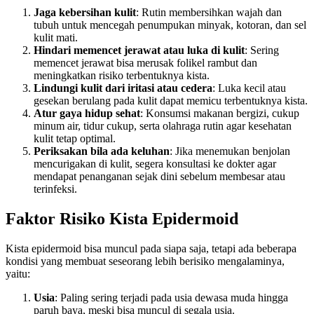
Jaga kebersihan kulit
: Rutin membersihkan wajah dan
tubuh untuk mencegah penumpukan minyak, kotoran, dan sel
kulit mati.
Hindari memencet jerawat atau luka di kulit
: Sering
memencet jerawat bisa merusak folikel rambut dan
meningkatkan risiko terbentuknya kista.
Lindungi kulit dari iritasi atau cedera
: Luka kecil atau
gesekan berulang pada kulit dapat memicu terbentuknya kista.
Atur gaya hidup sehat
: Konsumsi makanan bergizi, cukup
minum air, tidur cukup, serta olahraga rutin agar kesehatan
kulit tetap optimal.
Periksakan bila ada keluhan
: Jika menemukan benjolan
mencurigakan di kulit, segera konsultasi ke dokter agar
mendapat penanganan sejak dini sebelum membesar atau
terinfeksi.
Faktor Risiko Kista Epidermoid
Kista epidermoid bisa muncul pada siapa saja, tetapi ada beberapa
kondisi yang membuat seseorang lebih berisiko mengalaminya,
yaitu:
Usia
: Paling sering terjadi pada usia dewasa muda hingga
paruh baya, meski bisa muncul di segala usia.