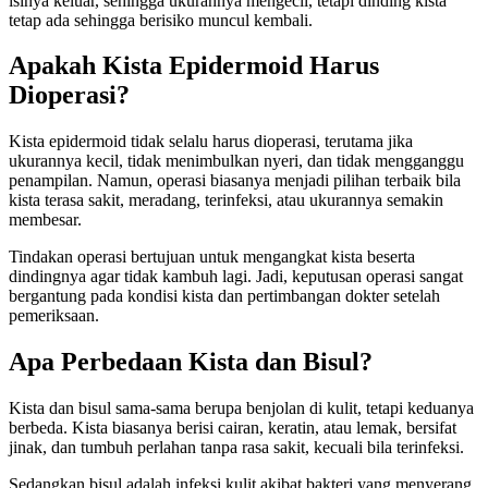
isinya keluar, sehingga ukurannya mengecil, tetapi dinding kista
tetap ada sehingga berisiko muncul kembali.
Apakah Kista Epidermoid Harus
Dioperasi?
Kista epidermoid tidak selalu harus dioperasi, terutama jika
ukurannya kecil, tidak menimbulkan nyeri, dan tidak mengganggu
penampilan. Namun, operasi biasanya menjadi pilihan terbaik bila
kista terasa sakit, meradang, terinfeksi, atau ukurannya semakin
membesar.
Tindakan operasi bertujuan untuk mengangkat kista beserta
dindingnya agar tidak kambuh lagi. Jadi, keputusan operasi sangat
bergantung pada kondisi kista dan pertimbangan dokter setelah
pemeriksaan.
Apa Perbedaan Kista dan Bisul?
Kista dan bisul sama-sama berupa benjolan di kulit, tetapi keduanya
berbeda. Kista biasanya berisi cairan, keratin, atau lemak, bersifat
jinak, dan tumbuh perlahan tanpa rasa sakit, kecuali bila terinfeksi.
Sedangkan bisul adalah infeksi kulit akibat bakteri yang menyerang