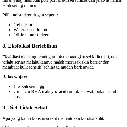
Inilah yang membuat pori-pori makin tersumbat dan jerawat nanah
lebih sering muncul.
Pilih moisturizer ringan seperti:
Gel cream
Water-based lotion
Oil-free moisturizer
8. Eksfoliasi Berlebihan
Eksfoliasi memang penting untuk mengangkat sel kulit mati, tapi
terlalu sering melakukannya malah merusak skin barrier dan
membuat kulit sensitif, sehingga mudah berjerawat.
Batas wajar:
1–2 kali seminggu
Gunakan BHA (salicylic acid) untuk jerawat, bukan scrub
kasar
9. Diet Tidak Sehat
Apa yang kamu konsumsi ikut menentukan kondisi kulit.