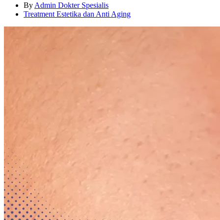
By
Admin Dokter Spesialis
Treatment Estetika dan Anti Aging