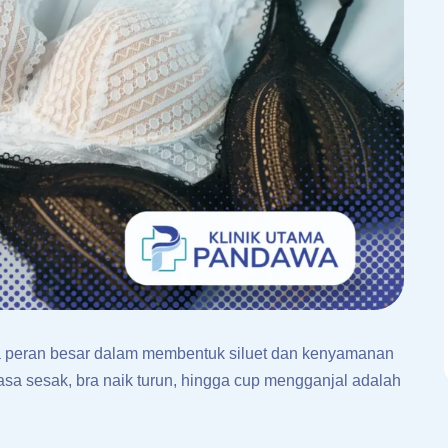
ya peran besar dalam membentuk siluet dan kenyamanan
asa sesak, bra naik turun, hingga cup mengganjal adalah