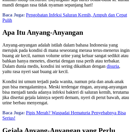
mandi dengan rasa tidak nyaman sepanjang hari!
Baca Juga:
Pengobatan Infeksi Saluran Kemih, Ampuh dan Cepat
Pulih
Apa Itu Anyang-Anyangan
Anyang-anyangan adalah istilah dalam bahasa Indonesia yang
merujuk pada kondisi di mana seseorang merasa terus-menerus ingin
buang air kecil, namun volume urine yang keluar sangat sedikit atau
bahkan hanya menetes, disertai dengan rasa perih atau terbakar.
Dalam dunia medis, kondisi ini sering dikaitkan dengan
disuria
,
yaitu rasa nyeri saat buang air kecil.
Kondisi ini umum terjadi pada wanita, namun pria dan anak-anak
pun bisa mengalaminya. Meski terdengar ringan, anyang-anyangan
bisa menjadi tanda adanya infeksi bakteri di saluran kemih, terutama
jika disertai gejala lainnya seperti demam, nyeri di perut bawah, atau
urine berbau menyengat.
Baca Juga:
Pipis Merah? Waspadai Hematuria Penyebabnya Bisa
Serius!
Gejala Anyang-Anyangan yang Perlu