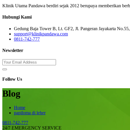
Klinik Utama Pandawa berdiri sejak 2012 berupaya memberikan berbaga
Hubungi Kami
Gedung Baja Tower B, Lt. GF2, Jl. Pangeran Jayakarta No.55, 
support@klinikpandawa.com
0811-742-777
Newsletter
Follow Us
Blog
Home
papiloma di leher
0811-742-777
24/7 EMERGENCY SERVICE