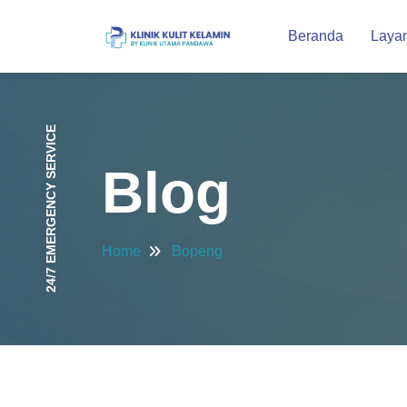
Beranda
Laya
24/7 EMERGENCY SERVICE
Blog
Home
Bopeng