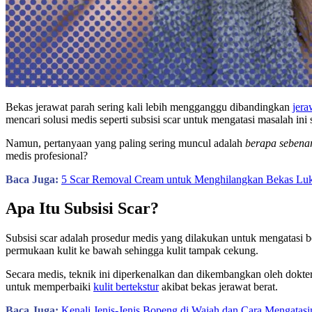
Bekas jerawat parah sering kali lebih mengganggu dibandingkan
jera
mencari solusi medis seperti subsisi scar untuk mengatasi masalah ini 
Namun, pertanyaan yang paling sering muncul adalah
berapa sebenar
medis profesional?
Baca Juga:
5 Scar Removal Cream untuk Menghilangkan Bekas Lu
Apa Itu Subsisi Scar?
Subsisi scar adalah prosedur medis yang dilakukan untuk mengatasi be
permukaan kulit ke bawah sehingga kulit tampak cekung.
Secara medis, teknik ini diperkenalkan dan dikembangkan oleh dokter 
untuk memperbaiki
kulit bertekstur
akibat bekas jerawat berat.
Baca Juga:
Kenali Jenis-Jenis Bopeng di Wajah dan Cara Mengatasi