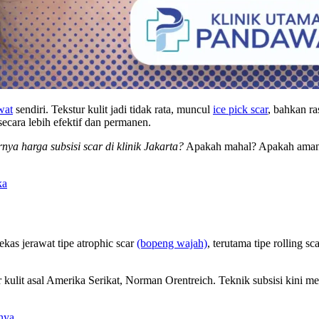
wat
sendiri. Tekstur kulit jadi tidak rata, muncul
ice pick scar
, bahkan ra
secara lebih efektif dan permanen.
nya harga subsisi scar di klinik Jakarta?
Apakah mahal? Apakah aman?
ka
kas jerawat tipe atrophic scar
(bopeng wajah)
, terutama tipe rolling s
kulit asal Amerika Serikat, Norman Orentreich. Teknik subsisi kini men
nya