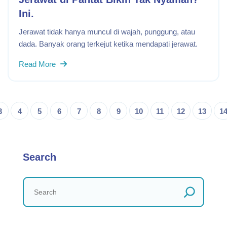
Ini.
Jerawat tidak hanya muncul di wajah, punggung, atau
dada. Banyak orang terkejut ketika mendapati jerawat.
Read More
3
4
5
6
7
8
9
10
11
12
13
1
Search