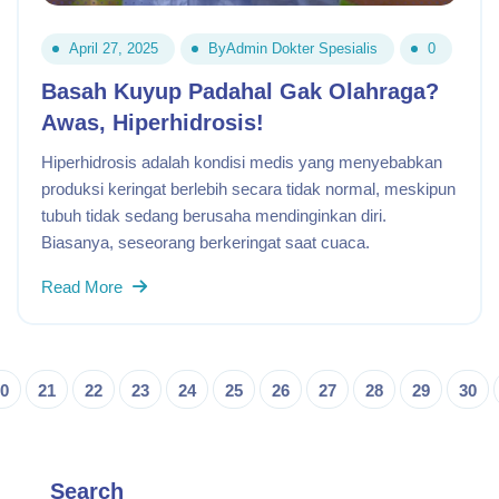
April 27, 2025
By
Admin Dokter Spesialis
0
Basah Kuyup Padahal Gak Olahraga?
Awas, Hiperhidrosis!
Hiperhidrosis adalah kondisi medis yang menyebabkan
produksi keringat berlebih secara tidak normal, meskipun
tubuh tidak sedang berusaha mendinginkan diri.
Biasanya, seseorang berkeringat saat cuaca.
Read More
0
21
22
23
24
25
26
27
28
29
30
Search