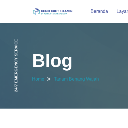
Beranda
Laya
24/7 EMERGENCY SERVICE
Blog
Home
Tanam Benang Wajah