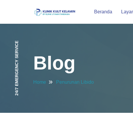
Beranda
Laya
24/7 EMERGENCY SERVICE
Blog
Home
Penurunan Libido