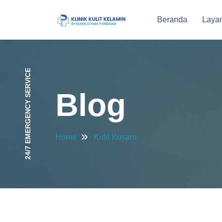
Beranda
Laya
24/7 EMERGENCY SERVICE
Blog
Home
Kulit Kusam