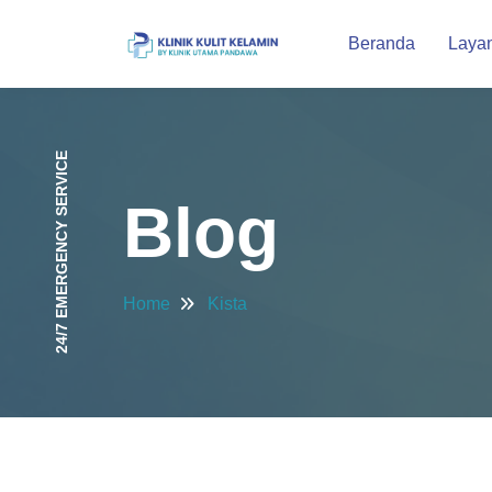
Beranda
Laya
24/7 EMERGENCY SERVICE
Blog
Home
Kista