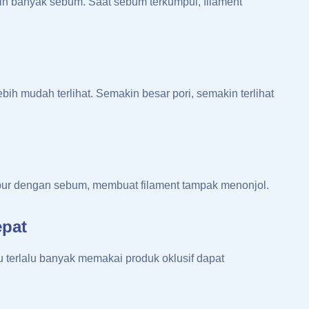
ih banyak sebum. Saat sebum terkumpul, filament
ebih mudah terlihat. Semakin besar pori, semakin terlihat
i
ampur dengan sebum, membuat filament tampak menonjol.
epat
au terlalu banyak memakai produk oklusif dapat