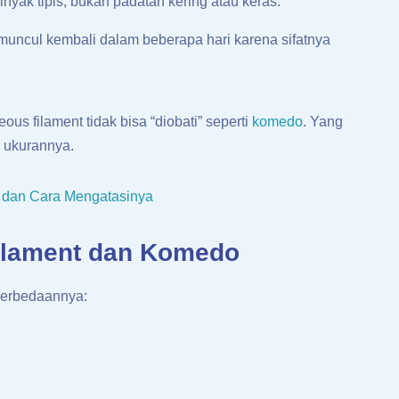
nyak tipis, bukan padatan kering atau keras.
 muncul kembali dalam beberapa hari karena sifatnya
us filament tidak bisa “diobati” seperti
komedo
. Yang
n ukurannya.
dan Cara Mengatasinya
ilament dan Komedo
 perbedaannya: