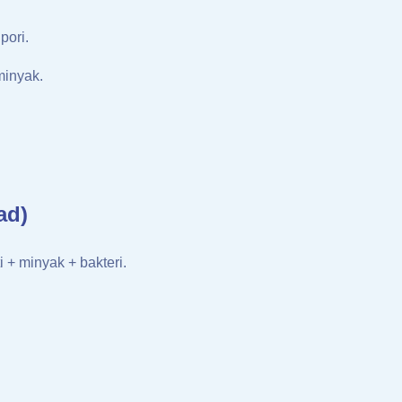
pori.
minyak.
ad)
 + minyak + bakteri.