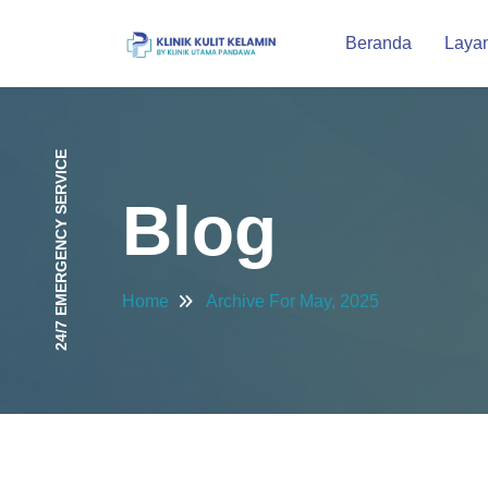
Beranda
Laya
24/7 EMERGENCY SERVICE
Blog
Home
Archive For May, 2025