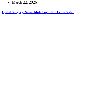
March 22, 2026
Eyelid Surgery: Solusi Mata Sayu Jadi Lebih Segar