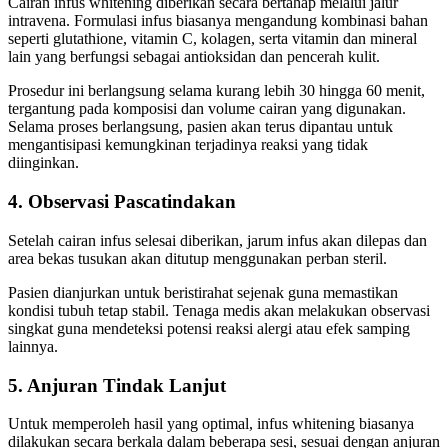
Cairan infus whitening diberikan secara bertahap melalui jalur
intravena. Formulasi infus biasanya mengandung kombinasi bahan
seperti glutathione, vitamin C, kolagen, serta vitamin dan mineral
lain yang berfungsi sebagai antioksidan dan pencerah kulit.
Prosedur ini berlangsung selama kurang lebih 30 hingga 60 menit,
tergantung pada komposisi dan volume cairan yang digunakan.
Selama proses berlangsung, pasien akan terus dipantau untuk
mengantisipasi kemungkinan terjadinya reaksi yang tidak
diinginkan.
4. Observasi Pascatindakan
Setelah cairan infus selesai diberikan, jarum infus akan dilepas dan
area bekas tusukan akan ditutup menggunakan perban steril.
Pasien dianjurkan untuk beristirahat sejenak guna memastikan
kondisi tubuh tetap stabil. Tenaga medis akan melakukan observasi
singkat guna mendeteksi potensi reaksi alergi atau efek samping
lainnya.
5. Anjuran Tindak Lanjut
Untuk memperoleh hasil yang optimal, infus whitening biasanya
dilakukan secara berkala dalam beberapa sesi, sesuai dengan anjuran