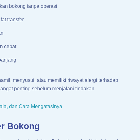
an bokong tanpa operasi
at transfer
an
an cepat
panjang
amil, menyusui, atau memiliki riwayat alergi terhadap
 sangat penting sebelum menjalani tindakan.
jala, dan Cara Mengatasinya
er Bokong