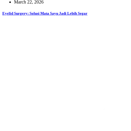
March 22, 2026
Eyelid Surgery: Solusi Mata Sayu Jadi Lebih Segar